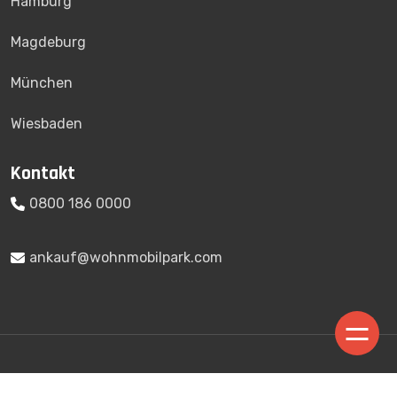
Hamburg
Magdeburg
München
Wiesbaden
Kontakt
0800 186 0000
ankauf@wohnmobilpark.com
WhatsApp-
Whats
Copyright © 2026 - wohnmobil-verkaufen.de